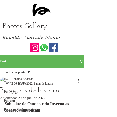
Photos Gallery
Ronaldo Andrade Photos
Post
Todos os posts
Ronaldo Andrade
Todos os posts
2 de jan. de 2022
1 min de leitura
Paisagens de Inverno
Paisagens
Atualizado:
29 de jan. de 2022
Pássaros
Sob a luz do Outono e do Inverno as 
Parques Nacionais
cores se multiplicam  